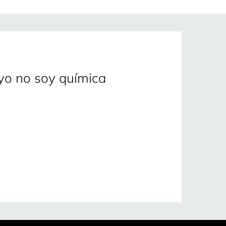
 yo no soy química