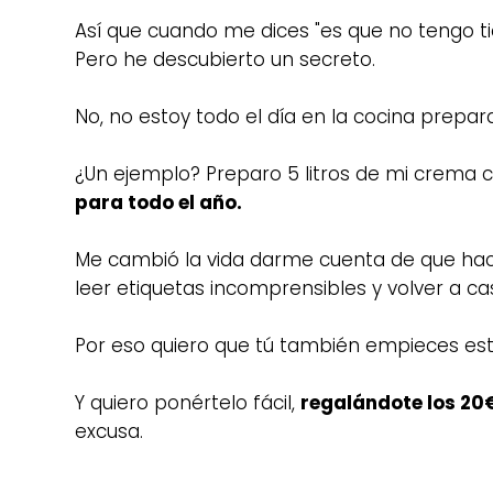
Así que cuando me dices "es que no tengo 
Pero he descubierto un secreto.
No, no estoy todo el día en la cocina prepara
¿Un ejemplo? Preparo 5 litros de mi crema c
para todo el año.
Me cambió la vida darme cuenta de que hace
leer etiquetas incomprensibles y volver a ca
Por eso quiero que tú también empieces es
Y quiero ponértelo fácil,
regalándote los 20
excusa.