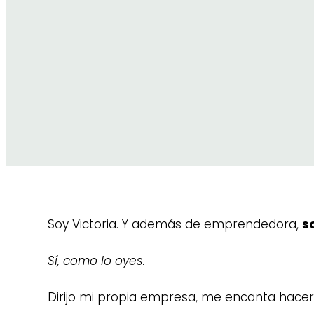
Soy Victoria. Y además de emprendedora,
s
Sí, como lo oyes.
Dirijo mi propia empresa, me encanta hacer 