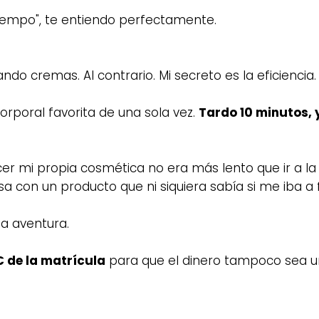
tiempo", te entiendo perfectamente.
ndo cremas. Al contrario. Mi secreto es la eficiencia.
orporal favorita de una sola vez.
Tardo 10 minutos, 
r mi propia cosmética no era más lento que ir a la 
sa con un producto que ni siquiera sabía si me iba a 
ta aventura.
€ de la matrícula
para que el dinero tampoco sea 