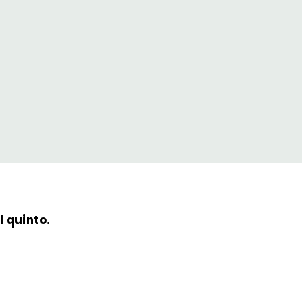
 quinto.